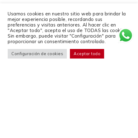
Usamos cookies en nuestro sitio web para brindar la
mejor experiencia posible, recordando sus
preferencias y visitas anteriores. Al hacer clic en
Compañía
"Aceptar todo", acepta el uso de TODAS las cookies.
Sin embargo, puede visitar "Configuración" para
Contacto
proporcionar un consentimiento controlado.
Políticas de privacidad
Configuración de cookies
Aceptar todo
Políticas de seguridad
G2
Trabaja con Nosotros
Productos
Saturn Studio
Rpa Studio
Ai Studio