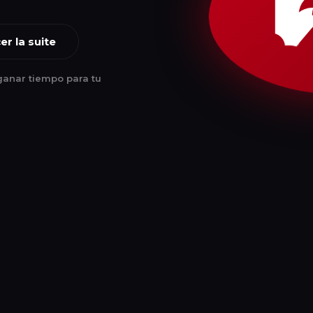
 LTS
o superior ·
RHEL 8
o superior
r la suite
ÚLTIMA VERSIÓN
anar tiempo para tu