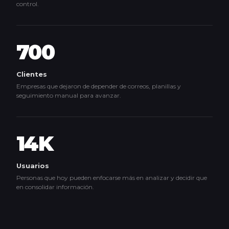
control.
700
Clientes
Empresas que dejaron de depender de correos, planillas y
seguimiento manual para avanzar.
14K
Usuarios
Personas que hoy pueden enfocarse más en analizar y decidir que
en consolidar información.