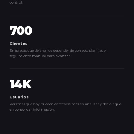
control.
700
Clientes
Empresas que dejaron de depender de correos, planillas y
seguimiento manual para avanzar.
14K
Usuarios
Personas que hoy pueden enfocarse más en analizar y decidir que
en consolidar información.