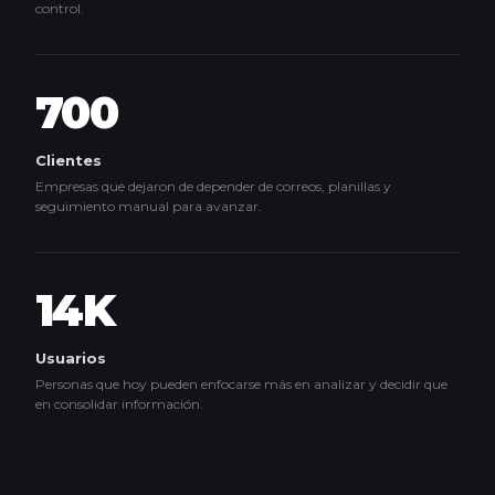
control.
700
Clientes
Empresas que dejaron de depender de correos, planillas y
seguimiento manual para avanzar.
14K
Usuarios
Personas que hoy pueden enfocarse más en analizar y decidir que
en consolidar información.