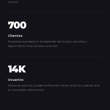
control.
700
Clientes
Empresas que dejaron de depender de correos, planillas y
seguimiento manual para avanzar.
14K
Usuarios
Personas que hoy pueden enfocarse más en analizar y decidir que
en consolidar información.