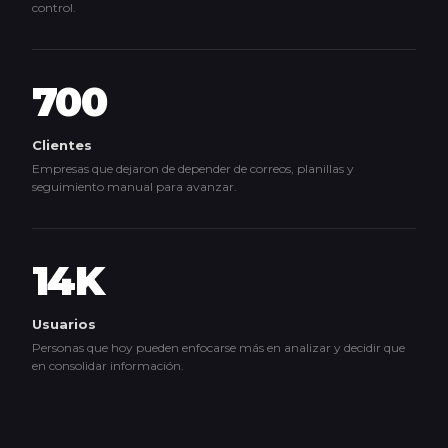
control.
700
Clientes
Empresas que dejaron de depender de correos, planillas y
seguimiento manual para avanzar.
14K
Usuarios
Personas que hoy pueden enfocarse más en analizar y decidir que
en consolidar información.